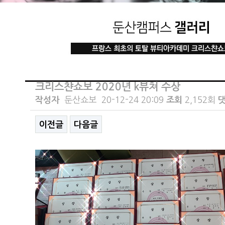
크리스챤쇼보 2020년 k뷰쳐 수상
작성자
둔산쇼보
20-12-24 20:09
조회
2,152회
댓
이전글
다음글
본문