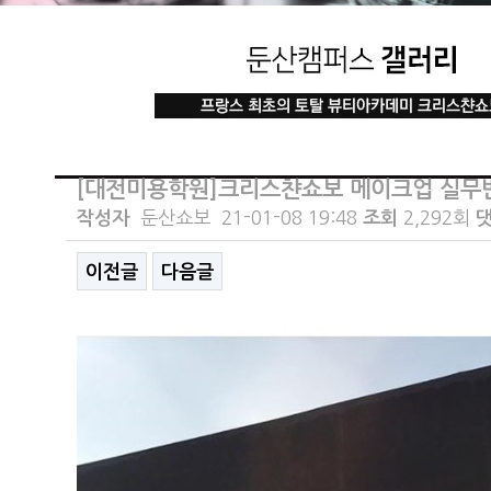
[대전미용학원]크리스챤쇼보 메이크업 실무
작성자
둔산쇼보
21-01-08 19:48
조회
2,292회
댓
이전글
다음글
본문