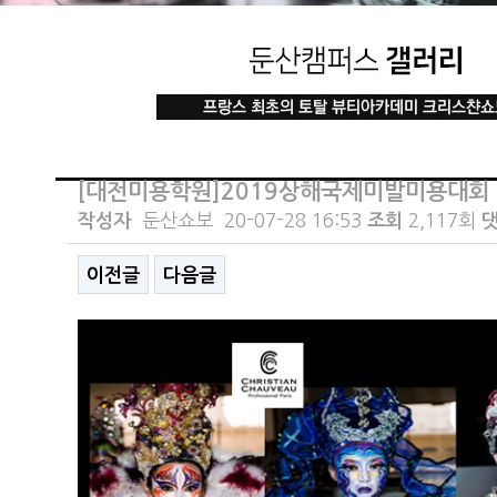
[대전미용학원]2019상해국제미발미용대회
작성자
둔산쇼보
20-07-28 16:53
조회
2,117회
댓
이전글
다음글
본문